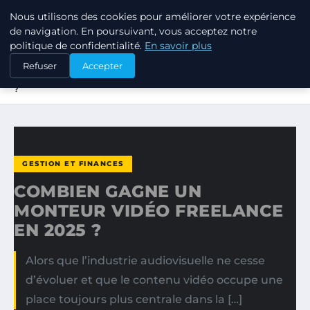
Nous utilisons des cookies pour améliorer votre expérience
LPO CONSULTING
de navigation. En poursuivant, vous acceptez notre
politique de confidentialité.
En savoir plus
ACCUEIL
GESTION ET FINANCES
Refuser
Accepter
COMBIEN GAGNE UN MONTEUR VIDÉO FREELANCE EN 2025
?
GESTION ET FINANCES
COMBIEN GAGNE UN
MONTEUR VIDÉO FREELANCE
EN 2025 ?
Alors que l’industrie audiovisuelle ne cesse
d’évoluer et que le contenu vidéo occupe une
place toujours plus centrale dans la […]