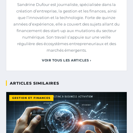
Sandrine Dufour est journaliste, spécialisée dans la
création d’entreprise, la gestion et les finances, ainsi
que l’innovation et la technologie. Forte de quinze
années d’expérience, elle a couvert des sujets allant du
financement des start-up aux mutations du secteur
numérique. Son travail s’appuie sur une veille
régulière des écosystèmes entrepreneuriaux et des
marchés émergents.
VOIR TOUS LES ARTICLES ›
ARTICLES SIMILAIRES
GESTION ET FINANCES