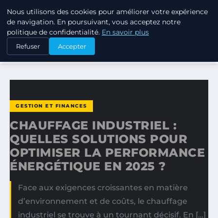
Nous utilisons des cookies pour améliorer votre expérience
LPO CONSULTING
de navigation. En poursuivant, vous acceptez notre
politique de confidentialité.
En savoir plus
ACCUEIL
GESTION ET FINANCES
Refuser
Accepter
CHAUFFAGE INDUSTRIEL : QUELLES SOLUTIONS POUR…
GESTION ET FINANCES
CHAUFFAGE INDUSTRIEL :
QUELLES SOLUTIONS POUR
OPTIMISER LA PERFORMANCE
ÉNERGÉTIQUE EN 2025 ?
Face aux exigences croissantes en matière
d’environnement et de coûts, le chauffage
industriel se trouve à un tournant décisif. En […]