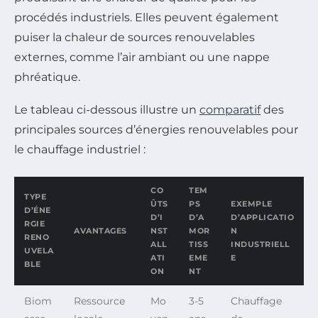
procédés industriels. Elles peuvent également
puiser la chaleur de sources renouvelables
externes, comme l’air ambiant ou une nappe
phréatique.
Le tableau ci-dessous illustre un
comparatif
des
principales sources d’énergies renouvelables pour
le chauffage industriel :
CO
TEM
TYPE
ÛTS
PS
EXEMPLE
D’ÉNE
D’I
D’A
D’APPLICATIO
RGIE
AVANTAGES
NST
MOR
N
RENO
ALL
TISS
INDUSTRIELL
UVELA
ATI
EME
E
BLE
ON
NT
Biom
Ressource
Mo
3-5
Chauffage