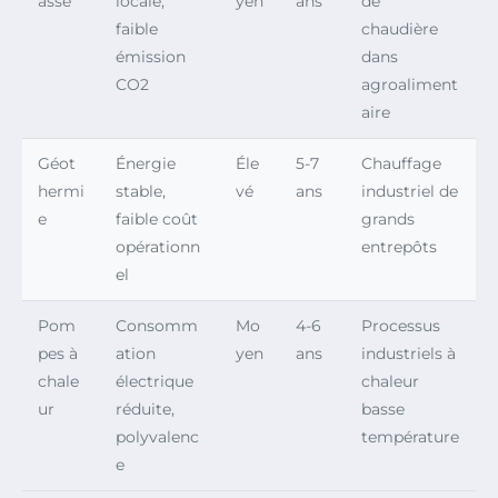
asse
locale,
yen
ans
de
faible
chaudière
émission
dans
CO2
agroaliment
aire
Géot
Énergie
Éle
5-7
Chauffage
hermi
stable,
vé
ans
industriel de
e
faible coût
grands
opérationn
entrepôts
el
Pom
Consomm
Mo
4-6
Processus
pes à
ation
yen
ans
industriels à
chale
électrique
chaleur
ur
réduite,
basse
polyvalenc
température
e