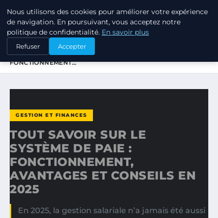
Nous utilisons des cookies pour améliorer votre expérience
LPO CONSULTING
de navigation. En poursuivant, vous acceptez notre
politique de confidentialité.
En savoir plus
ACCUEIL
GESTION ET FINANCES
Refuser
Accepter
TOUT SAVOIR SUR LE SYSTÈME DE PAIE :
FONCTIONNEMENT…
GESTION ET FINANCES
TOUT SAVOIR SUR LE
SYSTÈME DE PAIE :
FONCTIONNEMENT,
AVANTAGES ET CONSEILS EN
2025
En 2025, la gestion salariale n’a jamais été aussi