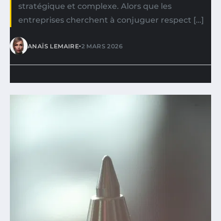
stratégique et complexe. Alors que les
entreprises cherchent à conjuguer respect […]
•
ANAÏS LEMAIRE
2 MARS 2026