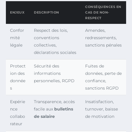
CONSÉQUENCES EN
ENJEUX
DESCRIPTION
CAS DE NON-
RESPECT
Confor
Respect des lois,
Amendes,
mité
conventions
redressements,
légale
collectives,
sanctions pénales
déclarations sociales
Protect
Sécurité des
Fuites de
ion des
informations
données, perte de
donnée
personnelles, RGPD
confiance,
s
sanctions RGPD
Expérie
Transparence, accès
Insatisfaction,
nce
facile aux
bulletins
turnover, baisse
collabo
de salaire
de motivation
rateur