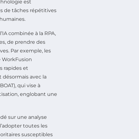
chnologie est
s de tâches répétitives
 humaines.
 l’IA combinée à la RPA,
es, de prendre des
ves. Par exemple, les
me WorkFusion
s rapides et
t désormais avec la
OAT), qui vise à
tisation, englobant une
ndé sur une analyse
d’adopter toutes les
ioritaires susceptibles