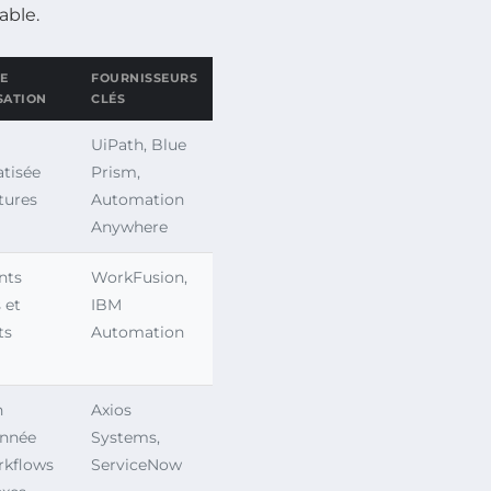
able.
E
FOURNISSEURS
SATION
CLÉS
UiPath, Blue
tisée
Prism,
tures
Automation
Anywhere
nts
WorkFusion,
 et
IBM
ts
Automation
n
Axios
nnée
Systems,
rkflows
ServiceNow