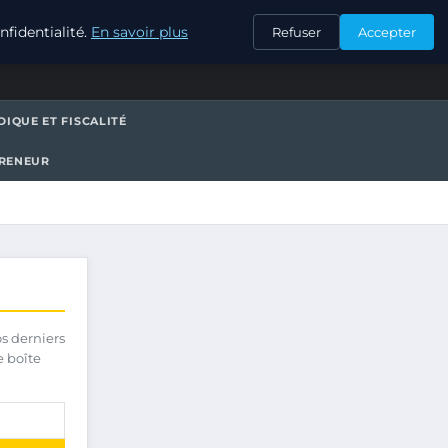
CONTACT
fidentialité.
En savoir plus
Refuser
Accepter
DIQUE ET FISCALITÉ
PRENEUR
os derniers
e boîte