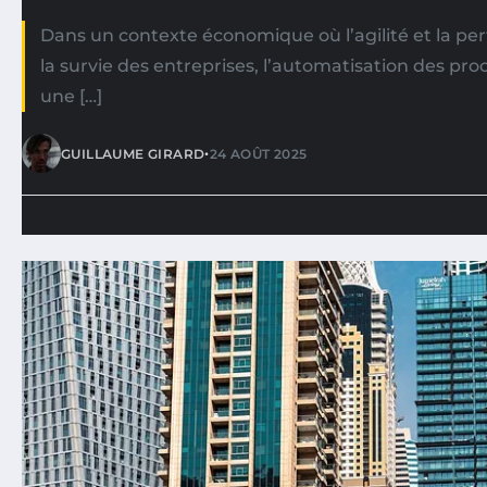
Dans un contexte économique où l’agilité et la p
la survie des entreprises, l’automatisation des p
une […]
•
GUILLAUME GIRARD
24 AOÛT 2025