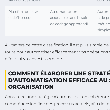
Technology (BOAT)
comple
Plateformes Low-
Automatisation
Automa
code/No-code
accessible sans besoin
n de p
de codage approfondi
métier
simple
Au travers de cette classification, il est plus simple de
route pour automatiser efficacement vos opérations 
efforts ni vos investissements.
COMMENT ÉLABORER UNE STRATÉ
D’AUTOMATISATION EFFICACE AU 
ORGANISATION
Construire une stratégie d’automatisation cohéren
compréhension fine des processus actuels, afin de re