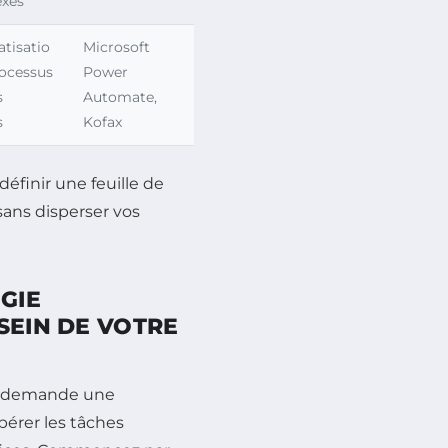
xes
tisatio
Microsoft
rocessus
Power
s
Automate,
s
Kofax
 définir une feuille de
sans disperser vos
GIE
SEIN DE VOTRE
te demande une
pérer les tâches