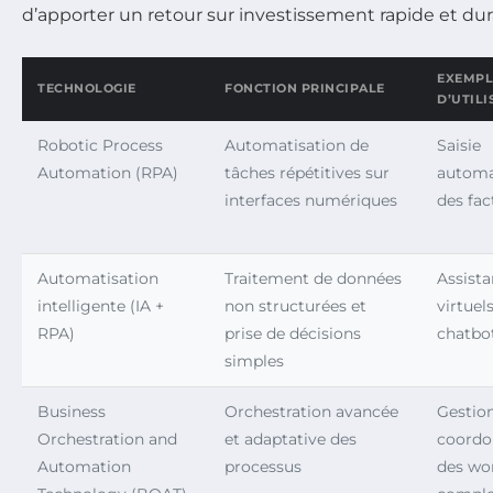
d’apporter un retour sur investissement rapide et dur
EXEMPL
TECHNOLOGIE
FONCTION PRINCIPALE
D’UTILI
Robotic Process
Automatisation de
Saisie
Automation (RPA)
tâches répétitives sur
automa
interfaces numériques
des fac
Automatisation
Traitement de données
Assista
intelligente (IA +
non structurées et
virtuels
RPA)
prise de décisions
chatbo
simples
Business
Orchestration avancée
Gestio
Orchestration and
et adaptative des
coordo
Automation
processus
des wo