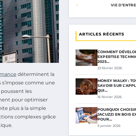
VIE D’ENTR
ARTICLES RÉCENTS
COMMENT DÉVELO
EXPERTISE TECHNI
2025…
23 février 2026
rmance
déterminent la
MONEY WALKY : TO
sus s’impose comme une
SAVOIR SUR L’APP
QUI…
 poussent les
16 février 2026
ment pour optimiser
ite plus à la simple
POURQUOI CHOISI
JACUZZI EN BOIS 
nctions complexes grâce
POUR…
tique.
5 janvier 2026