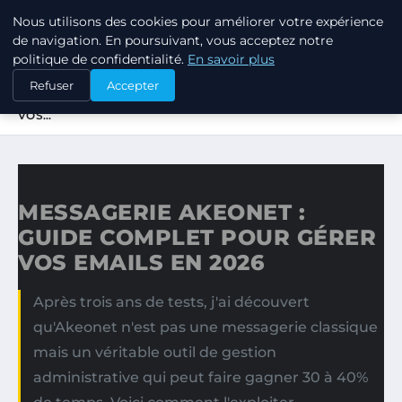
Nous utilisons des cookies pour améliorer votre expérience
LPO CONSULTING
de navigation. En poursuivant, vous acceptez notre
politique de confidentialité.
En savoir plus
ACCUEIL
Refuser
Accepter
MESSAGERIE AKEONET : GUIDE COMPLET POUR GÉRER
VOS…
MESSAGERIE AKEONET :
GUIDE COMPLET POUR GÉRER
VOS EMAILS EN 2026
Après trois ans de tests, j'ai découvert
qu'Akeonet n'est pas une messagerie classique
mais un véritable outil de gestion
administrative qui peut faire gagner 30 à 40%