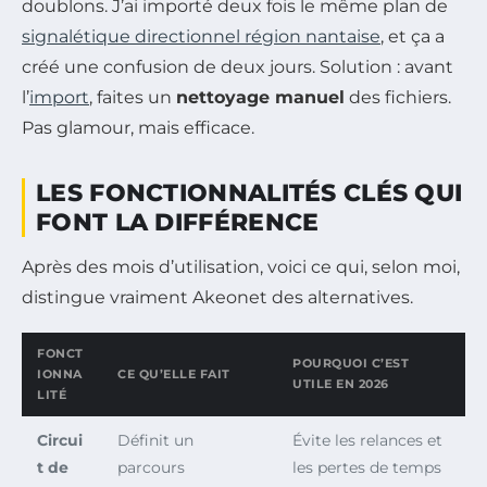
doublons. J’ai importé deux fois le même plan de
signalétique directionnel région nantaise
, et ça a
créé une confusion de deux jours. Solution : avant
l’
import
, faites un
nettoyage manuel
des fichiers.
Pas glamour, mais efficace.
LES FONCTIONNALITÉS CLÉS QUI
FONT LA DIFFÉRENCE
Après des mois d’utilisation, voici ce qui, selon moi,
distingue vraiment Akeonet des alternatives.
FONCT
POURQUOI C’EST
IONNA
CE QU’ELLE FAIT
UTILE EN 2026
LITÉ
Circui
Définit un
Évite les relances et
t de
parcours
les pertes de temps