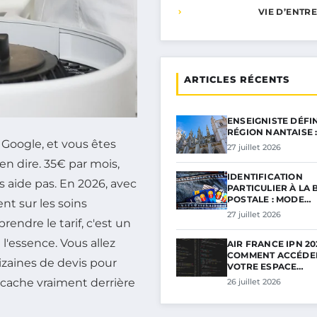
VIE D’ENTR
ARTICLES RÉCENTS
ENSEIGNISTE DÉFI
RÉGION NANTAISE 
Google, et vous êtes
27 juillet 2026
en dire. 35€ par mois,
IDENTIFICATION
 aide pas. En 2026, avec
PARTICULIER À LA
POSTALE : MODE…
ent sur les soins
27 juillet 2026
endre le tarif, c'est un
l'essence. Vous allez
AIR FRANCE IPN 202
COMMENT ACCÉDE
dizaines de devis pour
VOTRE ESPACE…
e cache vraiment derrière
26 juillet 2026