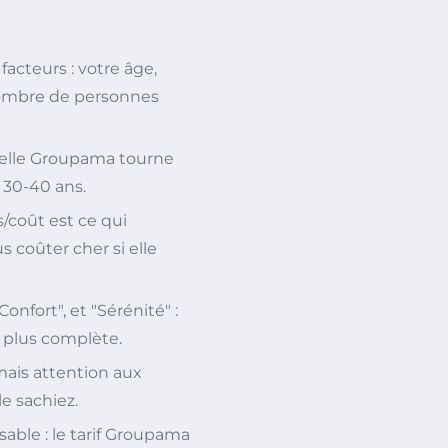
acteurs : votre âge,
e nombre de personnes
uelle Groupama tourne
 30-40 ans.
s/coût est ce qui
 coûter cher si elle
nfort", et "Sérénité" :
a plus complète.
mais attention aux
e sachiez.
able : le tarif Groupama