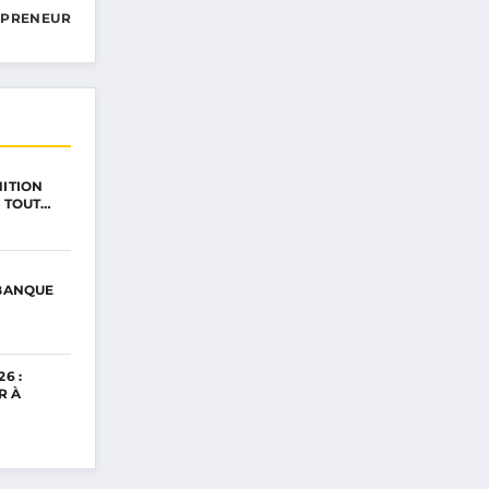
EPRENEUR
NITION
: TOUT…
 BANQUE
6 :
R À