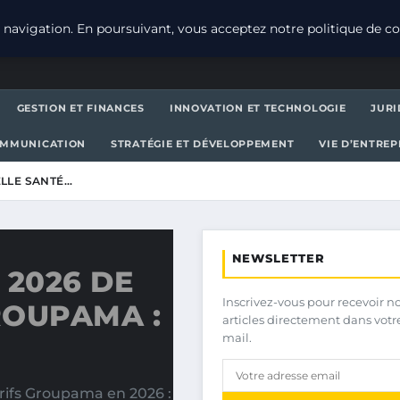
navigation. En poursuivant, vous acceptez notre politique de con
GESTION ET FINANCES
INNOVATION ET TECHNOLOGIE
JURI
OMMUNICATION
STRATÉGIE ET DÉVELOPPEMENT
VIE D’ENTRE
ELLE SANTÉ…
NEWSLETTER
 2026 DE
Inscrivez-vous pour recevoir n
ROUPAMA :
articles directement dans votr
mail.
arifs Groupama en 2026 :