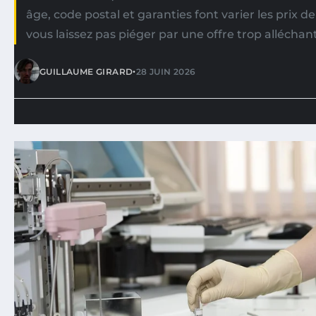
âge, code postal et garanties font varier les prix d
vous laissez pas piéger par une offre trop alléchan
•
GUILLAUME GIRARD
28 JUIN 2026