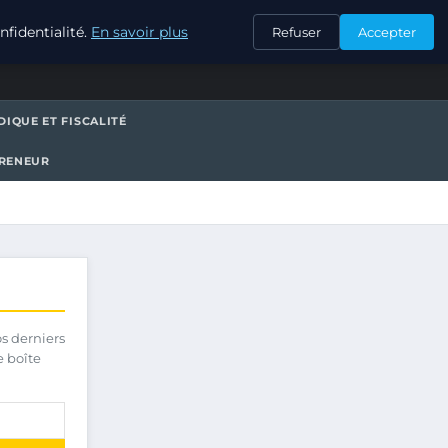
CONTACT
fidentialité.
En savoir plus
Refuser
Accepter
DIQUE ET FISCALITÉ
PRENEUR
os derniers
e boîte