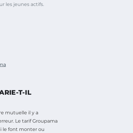
r les jeunes actifs.
ama
RIE-T-IL
 mutuelle il y a
 erreur. Le tarif Groupama
ui le font monter ou