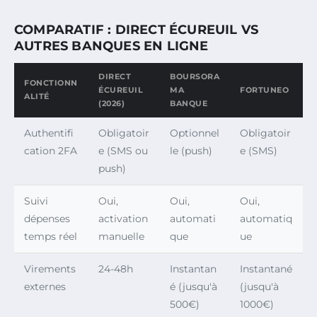
COMPARATIF : DIRECT ÉCUREUIL VS
AUTRES BANQUES EN LIGNE
DIRECT
BOURSORA
FONCTIONN
ÉCUREUIL
MA
FORTUNEO
ALITÉ
(2026)
BANQUE
Authentifi
Obligatoir
Optionnel
Obligatoir
cation 2FA
e (SMS ou
le (push)
e (SMS)
push)
Suivi
Oui,
Oui,
Oui,
dépenses
activation
automati
automatiq
temps réel
manuelle
que
ue
Virements
24-48h
Instantan
Instantané
externes
é (jusqu'à
(jusqu'à
500€)
1000€)