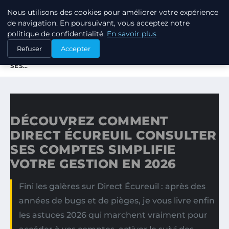
Nous utilisons des cookies pour améliorer votre expérience
LPO CONSULTING
de navigation. En poursuivant, vous acceptez notre
politique de confidentialité.
En savoir plus
ACCUEIL
Refuser
Accepter
DÉCOUVREZ COMMENT DIRECT ÉCUREUIL CONSULTER
SES…
DÉCOUVREZ COMMENT
DIRECT ÉCUREUIL CONSULTER
SES COMPTES SIMPLIFIE
VOTRE GESTION EN 2026
Fini les galères sur Direct Écureuil : après des
années de bugs et de pièges, je vous livre enfin
les astuces 2026 qui marchent vraiment pour