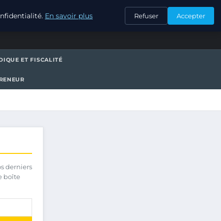
CONTACT
fidentialité.
En savoir plus
Refuser
Accepter
DIQUE ET FISCALITÉ
PRENEUR
os derniers
e boîte