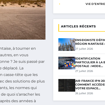
VIE D’ENTR
ARTICLES RÉCENTS
ENSEIGNISTE DÉFI
RÉGION NANTAISE 
ntaise, à tourner en
27 juillet 2026
autres, en vous
IDENTIFICATION
onne ? Je suis passé par
PARTICULIER À LA
POSTALE : MODE…
te déplacé. La
27 juillet 2026
un casse-tête que les
vec des solutions de plus
AIR FRANCE IPN 202
COMMENT ACCÉDE
sants, les normes qui
VOTRE ESPACE…
26 juillet 2026
 de quoi s’arracher les
s après des années à