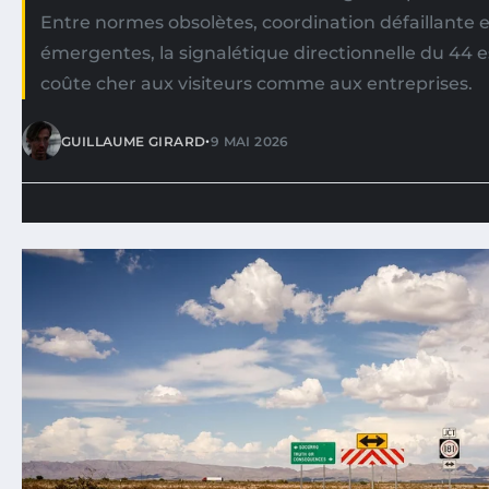
Entre normes obsolètes, coordination défaillante 
émergentes, la signalétique directionnelle du 44 e
coûte cher aux visiteurs comme aux entreprises.
•
GUILLAUME GIRARD
9 MAI 2026