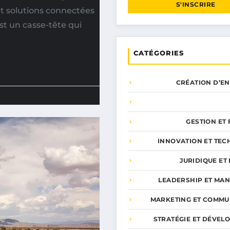
S'INSCRIRE
et solutions connectées
st un casse-tête qui
CATÉGORIES
CRÉATION D’E
GESTION ET
INNOVATION ET TEC
JURIDIQUE ET 
LEADERSHIP ET MA
MARKETING ET COMMU
STRATÉGIE ET DÉVEL