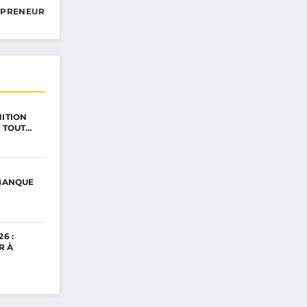
EPRENEUR
NITION
: TOUT…
 BANQUE
6 :
R À