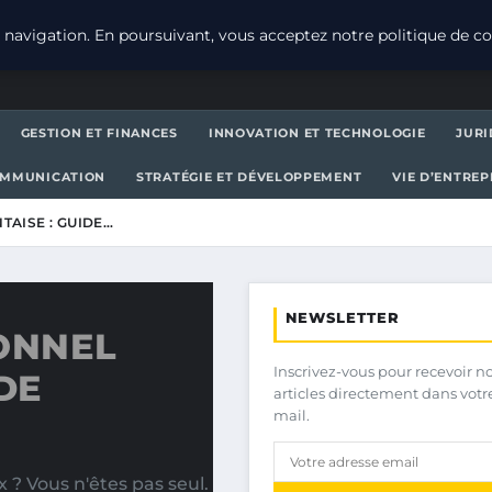
navigation. En poursuivant, vous acceptez notre politique de con
GESTION ET FINANCES
INNOVATION ET TECHNOLOGIE
JURI
OMMUNICATION
STRATÉGIE ET DÉVELOPPEMENT
VIE D’ENTRE
TAISE : GUIDE…
NEWSLETTER
ONNEL
Inscrivez-vous pour recevoir n
DE
articles directement dans votr
mail.
? Vous n'êtes pas seul.