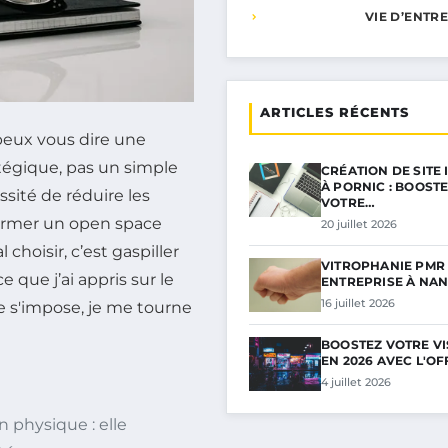
VIE D’ENTR
ARTICLES RÉCENTS
peux vous dire une
tégique, pas un simple
CRÉATION DE SITE
À PORNIC : BOOST
ssité de réduire les
VOTRE…
former un open space
20 juillet 2026
choisir, c’est gaspiller
VITROPHANIE PMR
e que j’ai appris sur le
ENTREPRISE À NAN
16 juillet 2026
e s'impose, je me tourne
BOOSTEZ VOTRE VIS
EN 2026 AVEC L'OF
4 juillet 2026
n physique : elle