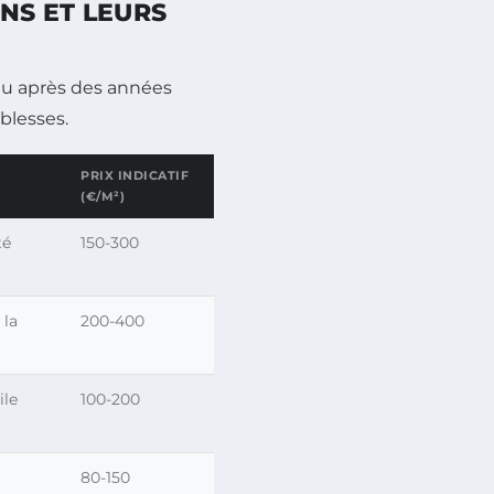
NS ET LEURS
tenu après des années
blesses.
PRIX INDICATIF
(€/M²)
té
150-300
 la
200-400
ile
100-200
80-150