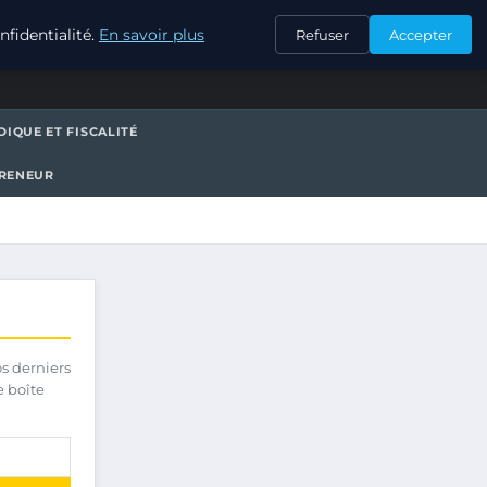
CONTACT
fidentialité.
En savoir plus
Refuser
Accepter
DIQUE ET FISCALITÉ
PRENEUR
os derniers
e boîte