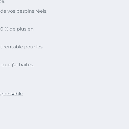
té.
 de vos besoins réels,
30 % de plus en
 rentable pour les
ue j’ai traités.
ispensable