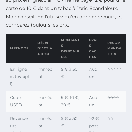
au prix en ligne. J’ai moi-même payé 12 € pour une
carte de 10 € dans un tabac à Paris. Scandaleux.
Mon conseil : ne l’utilisez qu’en dernier recours, et
comparez toujours les prix.
MONTANT
FRAI
DÉLAI
RECOM
S
S
MÉTHODE
D’ACTIV
MANDA
DISPONIB
CAC
ATION
TION
LES
HÉS
En ligne
Imméd
5 € à 50
Auc
⭐⭐⭐⭐⭐
(site/appl
iat
€
un
i)
Code
Imméd
5 €, 10 €,
Auc
⭐⭐⭐⭐
USSD
iat
20 €
un
Revende
Imméd
5 € à 50
1-2 €
⭐⭐
urs
iat
€
poss