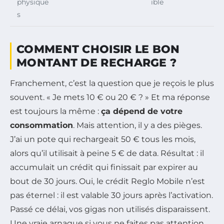
physique
ible
s
COMMENT CHOISIR LE BON
MONTANT DE RECHARGE ?
Franchement, c’est la question que je reçois le plus
souvent. « Je mets 10 € ou 20 € ? » Et ma réponse
est toujours la même :
ça dépend de votre
consommation
. Mais attention, il y a des pièges.
J’ai un pote qui rechargeait 50 € tous les mois,
alors qu’il utilisait à peine 5 € de data. Résultat : il
accumulait un crédit qui finissait par expirer au
bout de 30 jours. Oui, le crédit Reglo Mobile n’est
pas éternel : il est valable 30 jours après l’activation.
Passé ce délai, vos gigas non utilisés disparaissent.
Une vraie arnaque si vous ne faites pas attention.