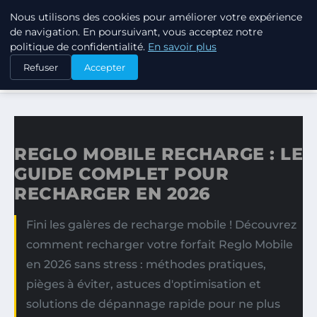
Nous utilisons des cookies pour améliorer votre expérience
LPO CONSULTING
de navigation. En poursuivant, vous acceptez notre
politique de confidentialité.
En savoir plus
ACCUEIL
Refuser
Accepter
REGLO MOBILE RECHARGE : LE GUIDE COMPLET POUR…
REGLO MOBILE RECHARGE : LE
GUIDE COMPLET POUR
RECHARGER EN 2026
Fini les galères de recharge mobile ! Découvrez
comment recharger votre forfait Reglo Mobile
en 2026 sans stress : méthodes pratiques,
pièges à éviter, astuces d'optimisation et
solutions de dépannage rapide pour ne plus