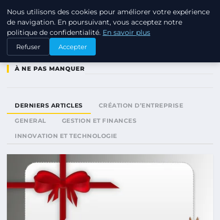
Nous utilisons des cookies pour améliorer votre expérience
LPO CONSULTING
de navigation. En poursuivant, vous acceptez notre
politique de confidentialité.
En savoir plus
Refuser
Accepter
À NE PAS MANQUER
DERNIERS ARTICLES
CRÉATION D’ENTREPRISE
GENERAL
GESTION ET FINANCES
INNOVATION ET TECHNOLOGIE