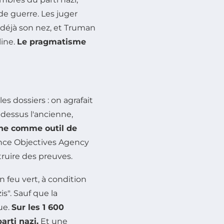
de guerre. Les juger
t déjà son nez, et Truman
line.
Le pragmatisme
s dossiers : on agrafait
dessus l'ancienne,
ne comme outil de
ence Objectives Agency
étruire des preuves.
 feu vert, à condition
s". Sauf que la
ue.
Sur les 1 600
rti nazi.
Et une