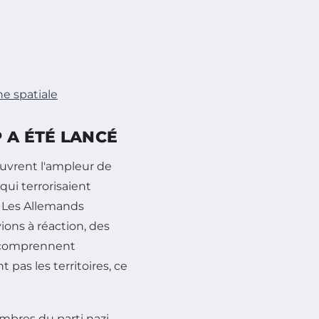
he spatiale
 A ÉTÉ LANCÉ
ouvrent l'ampleur de
qui terrorisaient
. Les Allemands
vions à réaction, des
S comprennent
pas les territoires, ce
bres du parti nazi,