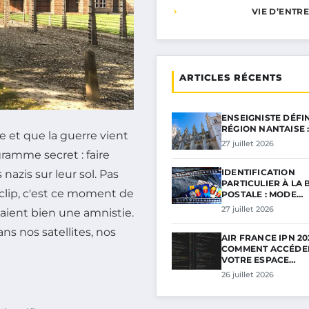
VIE D’ENTR
ARTICLES RÉCENTS
ENSEIGNISTE DÉFI
RÉGION NANTAISE 
e et que la guerre vient
27 juillet 2026
ramme secret : faire
IDENTIFICATION
azis sur leur sol. Pas
PARTICULIER À LA
rclip, c'est ce moment de
POSTALE : MODE…
27 juillet 2026
alaient bien une amnistie.
ns nos satellites, nos
AIR FRANCE IPN 202
COMMENT ACCÉDE
VOTRE ESPACE…
26 juillet 2026