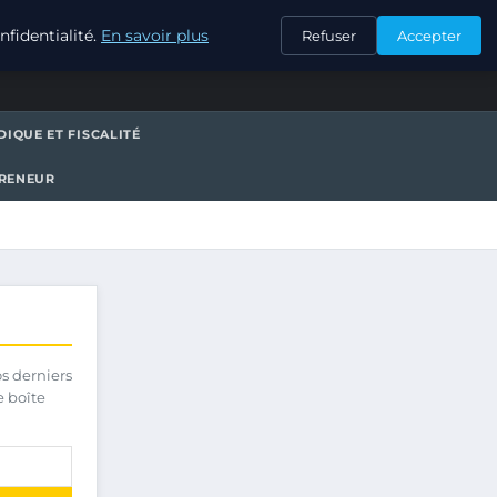
CONTACT
fidentialité.
En savoir plus
Refuser
Accepter
DIQUE ET FISCALITÉ
PRENEUR
os derniers
e boîte