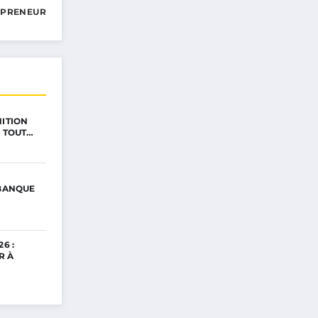
EPRENEUR
NITION
: TOUT…
 BANQUE
6 :
R À