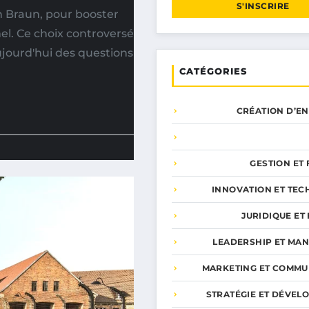
S'INSCRIRE
n Braun, pour booster
el. Ce choix controversé
ujourd'hui des questions
CATÉGORIES
CRÉATION D’E
GESTION ET
INNOVATION ET TEC
JURIDIQUE ET 
LEADERSHIP ET MA
MARKETING ET COMMU
STRATÉGIE ET DÉVEL