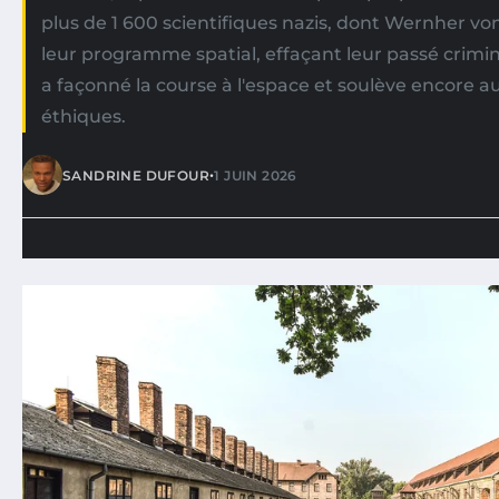
plus de 1 600 scientifiques nazis, dont Wernher vo
leur programme spatial, effaçant leur passé crimin
a façonné la course à l'espace et soulève encore a
éthiques.
•
SANDRINE DUFOUR
1 JUIN 2026