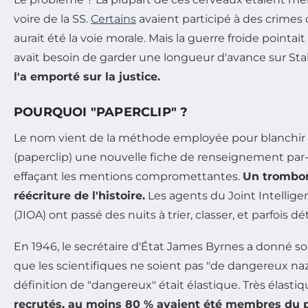
voire de la SS.
Certains
avaient participé à des crimes 
aurait été la voie morale. Mais la guerre froide pointai
avait besoin de garder une longueur d'avance sur Sta
l'a emporté sur la justice.
POURQUOI "PAPERCLIP" ?
Le nom vient de la méthode employée pour blanchir le
(paperclip) une nouvelle fiche de renseignement par-
effaçant les mentions compromettantes.
Un trombo
réécriture de l'histoire.
Les agents du Joint Intellig
(JIOA) ont passé des nuits à trier, classer, et parfois d
En 1946, le secrétaire d'État James Byrnes a donné son
que les scientifiques ne soient pas "de dangereux nazi
définition de "dangereux" était élastique. Très élastiq
recrutés, au moins 80 % avaient été membres du pa