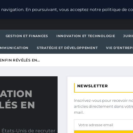
navigation. En poursuivant, vous acceptez notre politique de con
GESTION ET FINANCES
INNOVATION ET TECHNOLOGIE
JURI
OMMUNICATION
STRATÉGIE ET DÉVELOPPEMENT
VIE D’ENTRE
 ENFIN RÉVÉLÉS EN…
NEWSLETTER
RATION
Inscrivez-vous pour recevoir n
LÉS EN
articles directement dans votr
mail.
x États-Unis de recruter