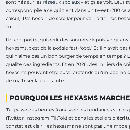
sont nés sur les
réseaux sociaux
– et ça se voit. Leur s
correspond pile à ce qui tient dans un tweet (280 carac
calcul). Pas besoin de scroller pour voir la fin. Pas besoi
suite".
Un ami poète, qui écrit des sonnets depuis vingt ans, m
hexasms, c'est de la poésie fast-food." Et il n'avait pa
qui n'aime pas un bon burger de temps en temps ? L'i
qualité des ingrédients. Et en 2026, des milliers de c
hexasms peuvent être aussi profonds qu'un poème cl
de maîtriser la contrainte.
POURQUOI LES HEXASMS MARCHE
J'ai passé des heures à analyser les tendances sur les
(Twitter, Instagram, TikTok) et dans les ateliers d'
écrit
constat est clair : les hexasms ne sont pas une mode 