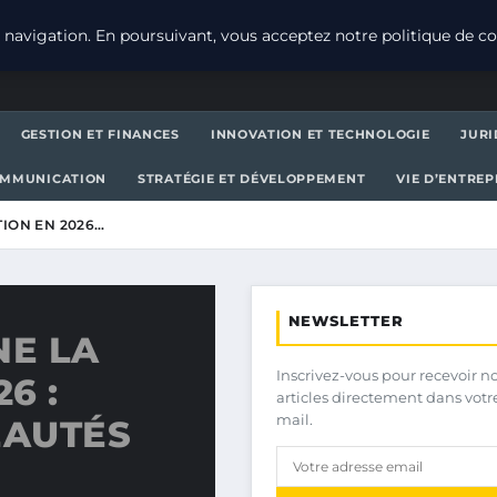
navigation. En poursuivant, vous acceptez notre politique de con
GESTION ET FINANCES
INNOVATION ET TECHNOLOGIE
JURI
OMMUNICATION
STRATÉGIE ET DÉVELOPPEMENT
VIE D’ENTRE
ION EN 2026…
NEWSLETTER
E LA
Inscrivez-vous pour recevoir n
6 :
articles directement dans votr
mail.
EAUTÉS