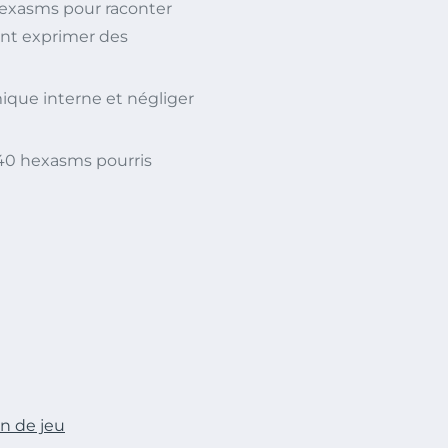
 hexasms pour raconter
ent exprimer des
mique interne et négliger
it 40 hexasms pourris
in de jeu