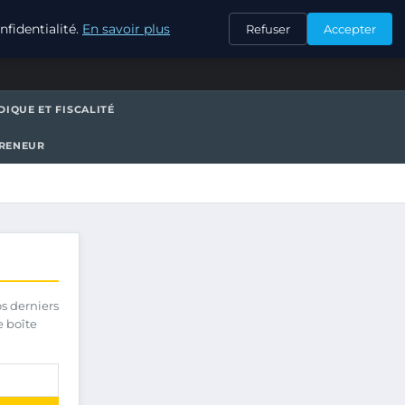
CONTACT
fidentialité.
En savoir plus
Refuser
Accepter
DIQUE ET FISCALITÉ
PRENEUR
os derniers
e boîte