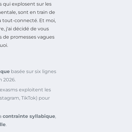
qui explosent sur les
mentale, sont en train de
 du tout-connecté. Et moi,
re, j'ai décidé de vous
 pas de promesses vagues
uoi.
ique
basée sur six lignes
n 2026.
exasms exploitent les
nstagram, TikTok) pour
la
contrainte syllabique
,
lle
.