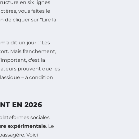
tructure en six lignes
tères, vous faites le
n de cliquer sur "Lire la
'a dit un jour : "Les
s tort. Mais franchement,
mportant, c'est la
réateurs prouvent que les
assique – à condition
NT EN 2026
 plateformes sociales
ure expérimentale
. Le
passagère. Voici