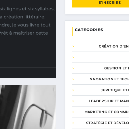
S'INSCRIRE
 lignes et six syllabes,
 création littéraire.
dre, je vous livre tout
CATÉGORIES
rêt à maîtriser cette
CRÉATION D’E
GESTION ET
INNOVATION ET TEC
JURIDIQUE ET 
LEADERSHIP ET MA
MARKETING ET COMMU
STRATÉGIE ET DÉVEL