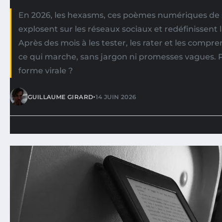
En 2026, les hexasms, ces poèmes numériques de six
explosent sur les réseaux sociaux et redéfinissent la
Après des mois à les tester, les rater et les compren
ce qui marche, sans jargon ni promesses vagues. P
forme virale ?
•
GUILLAUME GIRARD
14 JUIN 2026