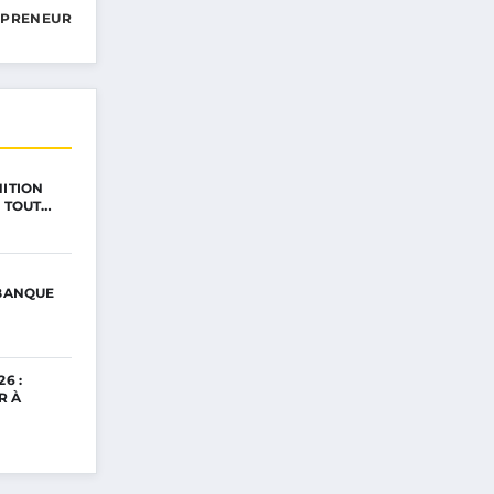
EPRENEUR
NITION
: TOUT…
 BANQUE
6 :
R À