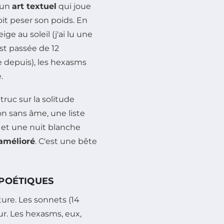
 un
art textuel
qui joue
t peser son poids. En
e au soleil (j'ai lu une
st passée de 12
e depuis), les hexasms
.
truc sur la solitude
lon sans âme, une liste
s et une nuit blanche
amélioré
. C'est une bête
 POÉTIQUES
ture. Les sonnets (14
ur. Les hexasms, eux,