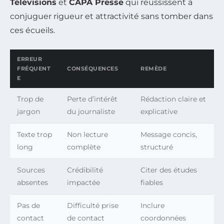
Télévisions
et
CAPA Presse
qui réussissent à
conjuguer rigueur et attractivité sans tomber dans
ces écueils.
ERREUR
FRÉQUENT
CONSÉQUENCES
REMÈDE
E
Trop de
Perte d’intérêt
Rédaction claire et
jargon
du journaliste
explicative
Texte trop
Non lecture
Message concis,
long
complète
structuré
Sources
Crédibilité
Citer des études
absentes
impactée
fiables
Pas de
Difficulté prise
Inclure
contact
de contact
coordonnées