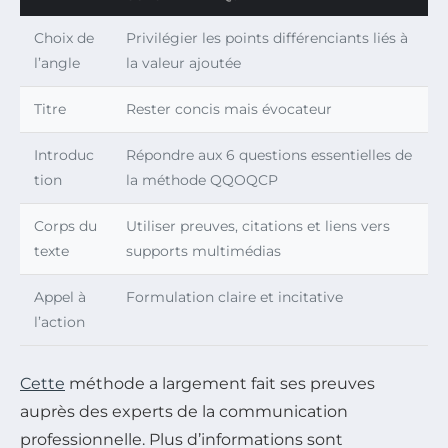
Choix de
Privilégier les points différenciants liés à
l’angle
la valeur ajoutée
Titre
Rester concis mais évocateur
Introduc
Répondre aux 6 questions essentielles de
tion
la méthode QQOQCP
Corps du
Utiliser preuves, citations et liens vers
texte
supports multimédias
Appel à
Formulation claire et incitative
l’action
Cette
méthode a largement fait ses preuves
auprès des experts de la communication
professionnelle. Plus d’informations sont