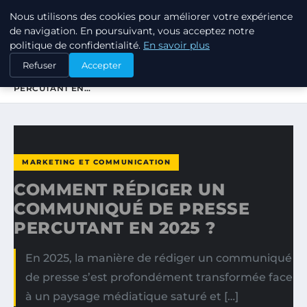
Nous utilisons des cookies pour améliorer votre expérience
LPO CONSULTING
de navigation. En poursuivant, vous acceptez notre
politique de confidentialité.
En savoir plus
ACCUEIL
MARKETING ET COMMUNICATION
Refuser
Accepter
COMMENT RÉDIGER UN COMMUNIQUÉ DE PRESSE
PERCUTANT EN…
MARKETING ET COMMUNICATION
COMMENT RÉDIGER UN
COMMUNIQUÉ DE PRESSE
PERCUTANT EN 2025 ?
En 2025, la manière de rédiger un communiqué
de presse s’est profondément transformée face
à un paysage médiatique saturé et […]