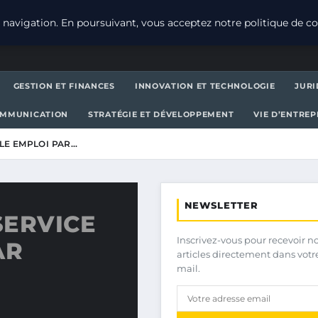
navigation. En poursuivant, vous acceptez notre politique de con
GESTION ET FINANCES
INNOVATION ET TECHNOLOGIE
JURI
OMMUNICATION
STRATÉGIE ET DÉVELOPPEMENT
VIE D’ENTRE
LE EMPLOI PAR…
NEWSLETTER
SERVICE
Inscrivez-vous pour recevoir n
AR
articles directement dans votr
mail.