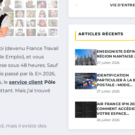
VIE D’ENTR
ARTICLES RÉCENTS
i (devenu France Travail
ENSEIGNISTE DÉFI
le Emploi), et vous
RÉGION NANTAISE 
27 juillet 2026
se sous 48 heures. Sauf
s passé par là. En 2026,
IDENTIFICATION
PARTICULIER À LA
, le
service client
Pôle
POSTALE : MODE…
ant. Mais j'ai trouvé
27 juillet 2026
AIR FRANCE IPN 202
COMMENT ACCÉDE
VOTRE ESPACE…
26 juillet 2026
, mais il existe des