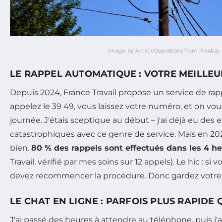
Image by ArtisticOperations from Pixabay
LE RAPPEL AUTOMATIQUE : VOTRE MEILLEU
Depuis 2024, France Travail propose un service de ra
appelez le 39 49, vous laissez votre numéro, et on vou
journée. J'étais sceptique au début – j'ai déjà eu des
catastrophiques avec ce genre de service. Mais en 20
bien.
80 % des rappels sont effectués dans les 4 h
Travail, vérifié par mes soins sur 12 appels). Le hic : si v
devez recommencer la procédure. Donc gardez votre 
LE CHAT EN LIGNE : PARFOIS PLUS RAPIDE
J'ai passé des heures à attendre au téléphone, puis j'a