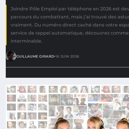
Joindre Pôle Emploi par téléphone en 2026 est de
parcours du combattant, mais j’ai trouvé des ast
vraiment. Du numéro direct caché dans votre esp
service de rappel automatique, découvrez commen
interminable.
•
GUILLAUME GIRARD
16 JUIN 2026