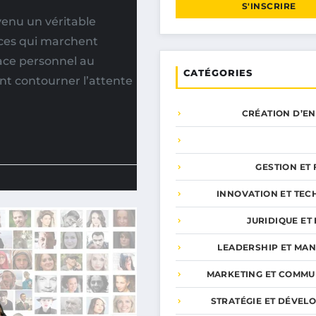
S'INSCRIRE
venu un véritable
uces qui marchent
ace personnel au
CATÉGORIES
t contourner l’attente
CRÉATION D’E
GESTION ET
INNOVATION ET TEC
JURIDIQUE ET 
LEADERSHIP ET MA
MARKETING ET COMMU
STRATÉGIE ET DÉVEL