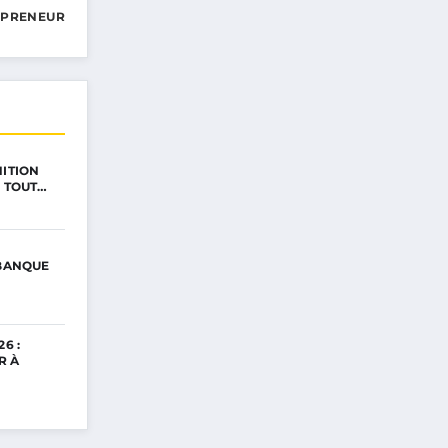
EPRENEUR
NITION
: TOUT…
 BANQUE
6 :
R À