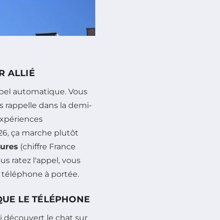
R ALLIÉ
ppel automatique. Vous
s rappelle dans la demi-
 expériences
26, ça marche plutôt
eures
(chiffre France
ous ratez l'appel, vous
téléphone à portée.
 QUE LE TÉLÉPHONE
i découvert le chat sur