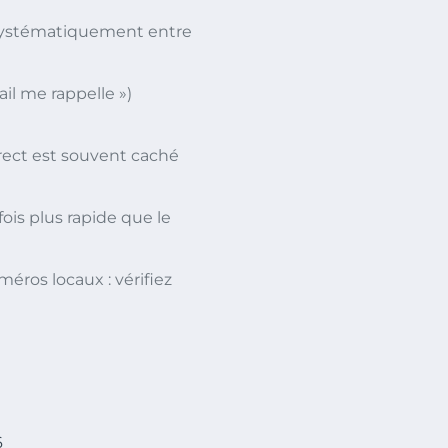
e systématiquement entre
il me rappelle »)
irect est souvent caché
ois plus rapide que le
éros locaux : vérifiez
6