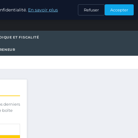
CONTACT
fidentialité.
En savoir plus
Refuser
Accepter
DIQUE ET FISCALITÉ
PRENEUR
os derniers
e boîte