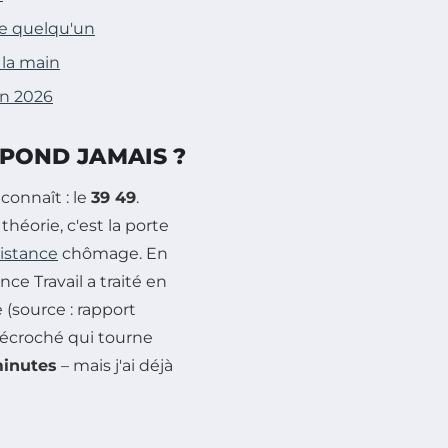
re quelqu'un
 la main
en 2026
ÉPOND JAMAIS ?
onnaît : le
39 49
.
théorie, c'est la porte
istance
chômage. En
ce Travail a traité en
 (source : rapport
 décroché qui tourne
minutes
– mais j'ai déjà