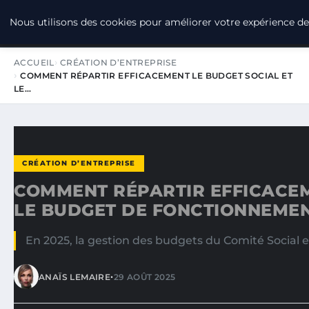
LPO CONSULTING
Nous utilisons des cookies pour améliorer votre expérience de 
ACCUEIL
CRÉATION D’ENTREPRISE
COMMENT RÉPARTIR EFFICACEMENT LE BUDGET SOCIAL ET
LE…
CRÉATION D’ENTREPRISE
COMMENT RÉPARTIR EFFICACEM
LE BUDGET DE FONCTIONNEMENT
En 2025, la gestion des budgets du Comité Social 
•
ANAÏS LEMAIRE
29 AOÛT 2025