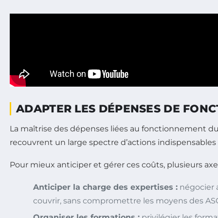
ADAPTER LES DÉPENSES DE FONC
La maîtrise des dépenses liées au fonctionnement d
recouvrent un large spectre d’actions indispensables
Pour mieux anticiper et gérer ces coûts, plusieurs axe
Anticiper la charge des expertises :
négocier a
couvrir, sans compromettre les moyens des AS
Organiser les formations :
privilégier les forma