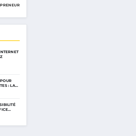
EPRENEUR
 INTERNET
EZ
 POUR
TES : LA…
IBILITÉ
FICE…