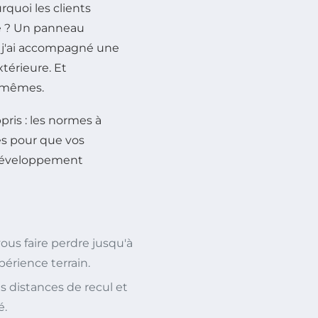
urquoi les clients
se ? Un panneau
, j'ai accompagné une
xtérieure. Et
s mêmes.
ppris : les normes à
tes pour que vos
 développement
us faire perdre jusqu'à
érience terrain.
 distances de recul et
é.