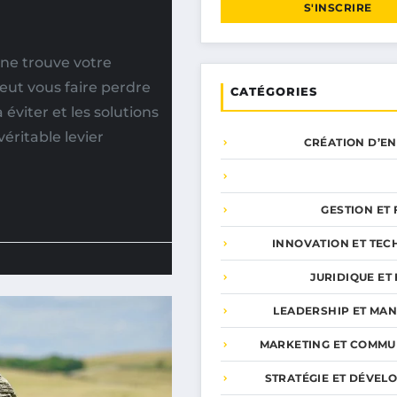
S'INSCRIRE
 ne trouve votre
eut vous faire perdre
CATÉGORIES
 éviter et les solutions
éritable levier
CRÉATION D’E
GESTION ET
INNOVATION ET TEC
JURIDIQUE ET 
LEADERSHIP ET MA
MARKETING ET COMMU
STRATÉGIE ET DÉVEL