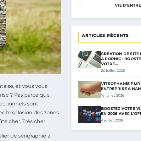
VIE D’ENTR
ARTICLES RÉCENTS
CRÉATION DE SITE
À PORNIC : BOOST
VOTRE…
20 juillet 2026
VITROPHANIE PMR
ntaise, et vous vous
ENTREPRISE À NAN
ise ? Pas parce que
16 juillet 2026
ectionnels sont
BOOSTEZ VOTRE VIS
vec l'explosion des zones
EN 2026 AVEC L'OF
4 juillet 2026
te cher. Très cher.
lier de sérigraphie à