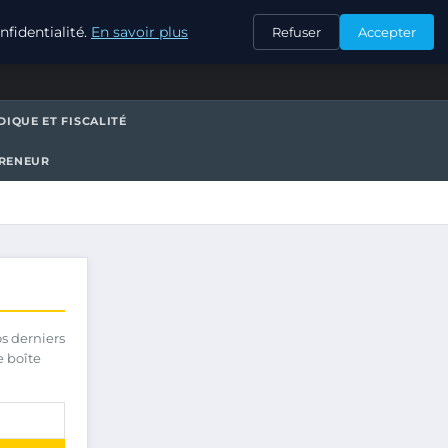
CONTACT
fidentialité.
En savoir plus
Refuser
Accepter
DIQUE ET FISCALITÉ
PRENEUR
os derniers
e boîte