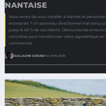
NANTAISE
Vous venez de vous installer à Nantes et personne
entreprise ? Un panneau directionnel mal conçu p
jusqu’à 40 % de vos clients. Découvrez les erreurs à
concrètes pour transformer votre signalétique en v
commercial.
•
GUILLAUME GIRARD
30 JUIN 2026