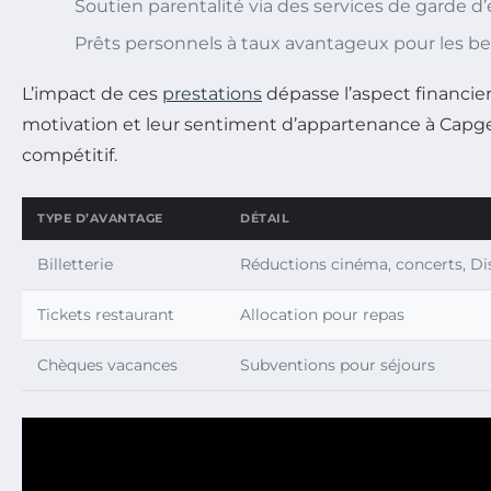
Soutien parentalité via des services de garde d’e
Prêts personnels à taux avantageux pour les b
L’impact de ces
prestations
dépasse l’aspect financier.
motivation et leur sentiment d’appartenance à Capgem
compétitif.
TYPE D’AVANTAGE
DÉTAIL
Billetterie
Réductions cinéma, concerts, Di
Tickets restaurant
Allocation pour repas
Chèques vacances
Subventions pour séjours