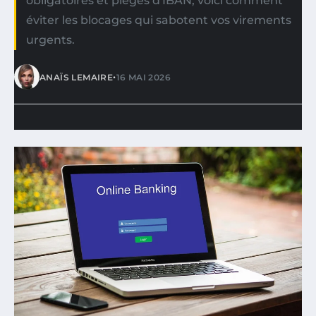
obligatoires et pièges d'IBAN, voici comment
éviter les blocages qui sabotent vos virements
urgents.
•
ANAÏS LEMAIRE
16 MAI 2026