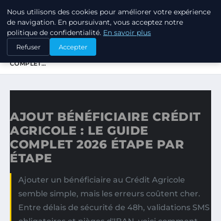
Nous utilisons des cookies pour améliorer votre expérience
LPO CONSULTING
de navigation. En poursuivant, vous acceptez notre
politique de confidentialité.
En savoir plus
ACCUEIL
Refuser
Accepter
AJOUT BÉNÉFICIAIRE CRÉDIT AGRICOLE : LE GUIDE
COMPLET…
AJOUT BÉNÉFICIAIRE CRÉDIT
AGRICOLE : LE GUIDE
COMPLET 2026 ÉTAPE PAR
ÉTAPE
Ajouter un bénéficiaire au Crédit Agricole
semble simple, mais les erreurs coûtent cher.
Entre délais de sécurité de 48h, validations SMS