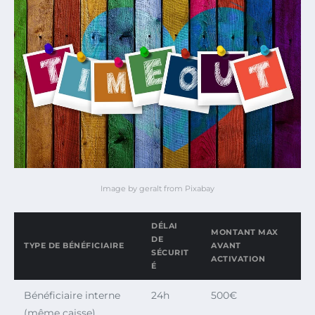
Image by geralt from Pixabay
DÉLAI
MONTANT MAX
DE
TYPE DE BÉNÉFICIAIRE
AVANT
SÉCURIT
ACTIVATION
É
Bénéficiaire interne
24h
500€
(même caisse)